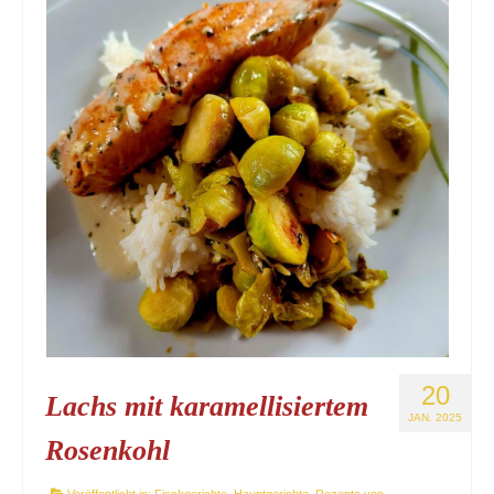
20
Lachs mit karamellisiertem
JAN. 2025
Rosenkohl
Veröffentlicht in:
Fischgerichte
,
Hauptgerichte
,
Rezepte von