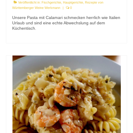
Veröffentlicht in:
Fischgerichte
,
Hauptgerichte
,
Rezepte von
Württemberger Weine Werkmann
|
0
Unsere Pasta mit Calamari schmecken herrlich wie Italien
Urlaub und sind eine echte Abwechslung auf dem
Küchentisch.