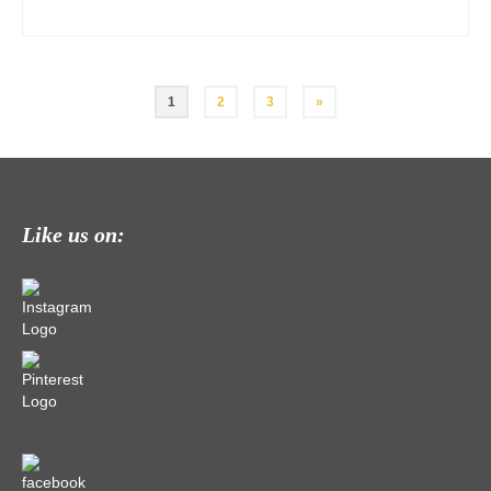
Seitennummerierung
1
2
3
»
der
Beiträge
Like us on: