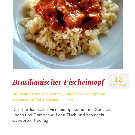
12
Brasilianischer Fischeintopf
AUG. 2024
Veröffentlicht in:
Fischgerichte
,
Hauptgerichte
,
Rezepte von
Württemberger Weine Werkmann
|
0
Der Brasilianischer Fischeintopf kommt mit Seelachs,
Lachs und Gambas auf den Tisch und schmeckt
wunderbar fruchtig.