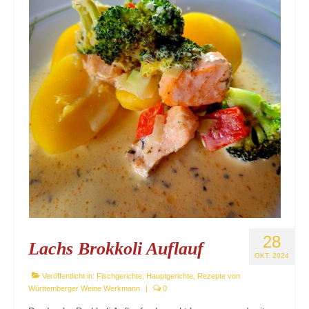
28
Lachs Brokkoli Auflauf
OKT. 2024
Veröffentlicht in:
Fischgerichte
,
Hauptgerichte
,
Rezepte von
Württemberger Weine Werkmann
|
0