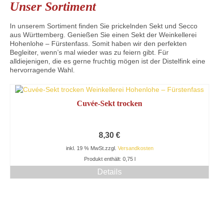
Unser Sortiment
Mein Konto
In unserem Sortiment finden Sie prickelnden Sekt und Secco
aus Württemberg. Genießen Sie einen Sekt der Weinkellerei
Hohenlohe – Fürstenfass. Somit haben wir den perfekten
Begleiter, wenn’s mal wieder was zu feiern gibt. Für
alldiejenigen, die es gerne fruchtig mögen ist der Distelfink eine
hervorragende Wahl.
Cuvée-Sekt trocken
8,30
€
inkl. 19 % MwSt.
zzgl.
Versandkosten
Produkt enthält: 0,75
l
Details