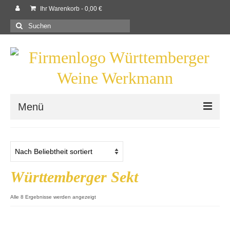
Ihr Warenkorb
-
0,00
€
Suchen
nach:
Menü
Willkommen
Shop
Württemberger Sekt
Neues
Rezepte
Nach
Alle 8 Ergebnisse werden angezeigt
Beliebtheit
sortiert
Kontaktieren Sie uns!