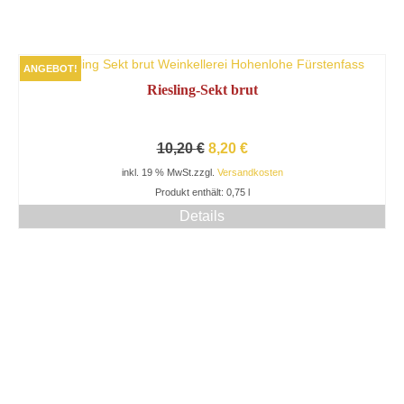
ANGEBOT!
Riesling-Sekt brut
Ursprünglicher
Aktueller
10,20
€
8,20
€
Preis
Preis
inkl. 19 % MwSt.
zzgl.
Versandkosten
war:
ist:
Produkt enthält: 0,75
l
10,20 €
8,20 €.
Details