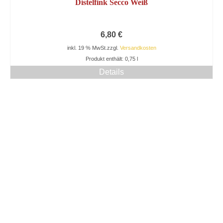
Distelfink Secco Weiß
6,80
€
inkl. 19 % MwSt.
zzgl.
Versandkosten
Produkt enthält: 0,75
l
Details