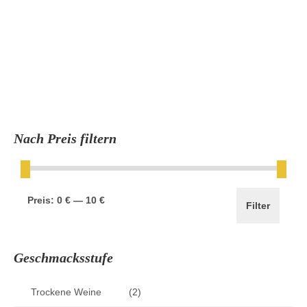
Nach Preis filtern
Min.
Max.
Preis:
0 €
—
10 €
Filter
Preis
Preis
Geschmacksstufe
Trockene Weine
(2)