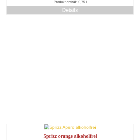
Produkt enthält: 0,75
l
10,20 €
8,20 €.
Details
Sprizz orange alkoholfrei