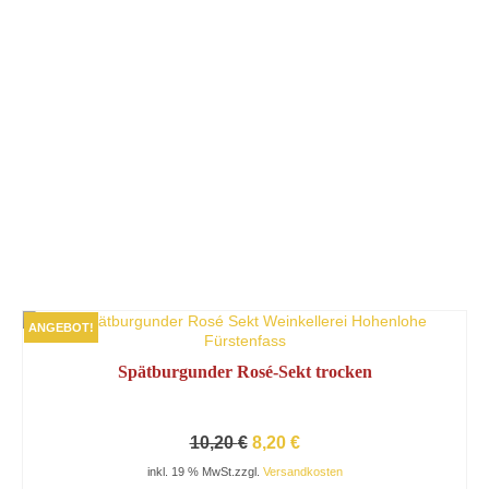
ANGEBOT!
Spätburgunder Rosé-Sekt trocken
Ursprünglicher
Aktueller
10,20
€
8,20
€
Preis
Preis
inkl. 19 % MwSt.
zzgl.
Versandkosten
war:
ist: