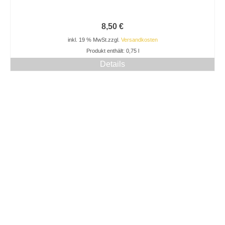
8,50
€
inkl. 19 % MwSt.
zzgl.
Versandkosten
Produkt enthält: 0,75
l
Details