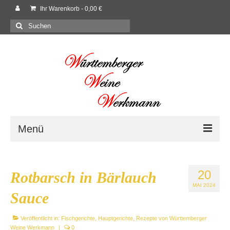
Ihr Warenkorb
-
0,00
€
Suchen
nach:
Menü
Willkommen
20
Rotbarsch in Bärlauch
Shop
MAI 2024
Sauce
Neues
Veröffentlicht in:
Fischgerichte
,
Hauptgerichte
,
Rezepte von Württemberger
Rezepte
Weine Werkmann
|
0