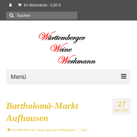
Ihr Warenkorb
-
0,00
€
Suchen
nach:
Menü
Willkommen
27
Bartholomä-Markt
Shop
MAI 2024
Aufhausen
Neues
Veröffentlicht in:
News aus dem Weinladen
|
0
Rezepte