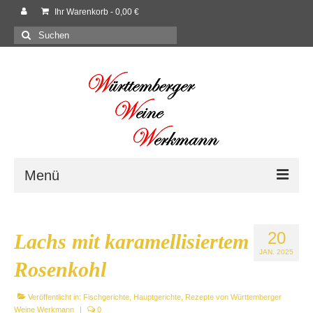
Ihr Warenkorb
-
0,00
€
Suchen
nach:
Menü
Willkommen
20
Lachs mit karamellisiertem
Shop
JAN. 2025
Rosenkohl
Neues
Veröffentlicht in:
Fischgerichte
,
Hauptgerichte
,
Rezepte von Württemberger
Rezepte
Weine Werkmann
|
0