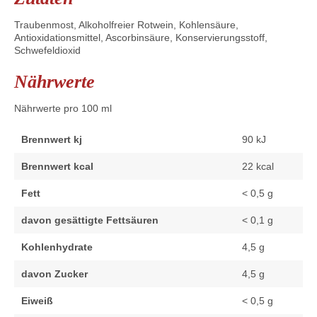
Traubenmost, Alkoholfreier Rotwein, Kohlensäure,
Antioxidationsmittel, Ascorbinsäure, Konservierungsstoff,
Schwefeldioxid
Nährwerte
Nährwerte pro 100 ml
Brennwert kj
90
kJ
Brennwert kcal
22
kcal
Fett
< 0,5
g
davon
gesättigte Fettsäuren
< 0,1
g
Kohlenhydrate
4,5
g
davon
Zucker
4,5
g
Eiweiß
< 0,5
g