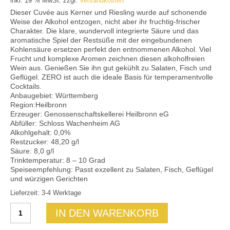
inkl. 19 % MwSt.
zzgl.
Versandkosten
Mein Konto
Dieser Cuvée aus Kerner und Riesling wurde auf schonende
Weise der Alkohol entzogen, nicht aber ihr fruchtig-frischer
Charakter. Die klare, wundervoll integrierte Säure und das
aromatische Spiel der Restsüße mit der eingebundenen
Kohlensäure ersetzen perfekt den entnommenen Alkohol. Viel
Frucht und komplexe Aromen zeichnen diesen alkoholfreien
Wein aus. Genießen Sie ihn gut gekühlt zu Salaten, Fisch und
Geflügel. ZERO ist auch die ideale Basis für temperamentvolle
Cocktails.
Anbaugebiet: Württemberg
Region:Heilbronn
Erzeuger: Genossenschaftskellerei Heilbronn eG
Abfüller: Schloss Wachenheim AG
Alkohlgehalt: 0,0%
Restzucker: 48,20 g/l
Säure: 8,0 g/l
Trinktemperatur: 8 – 10 Grad
Speiseempfehlung: Passt exzellent zu Salaten, Fisch, Geflügel
und würzigen Gerichten
Lieferzeit: 3-4 Werktage
Zero
IN DEN WARENKORB
Alkoholfreier
Weißwein