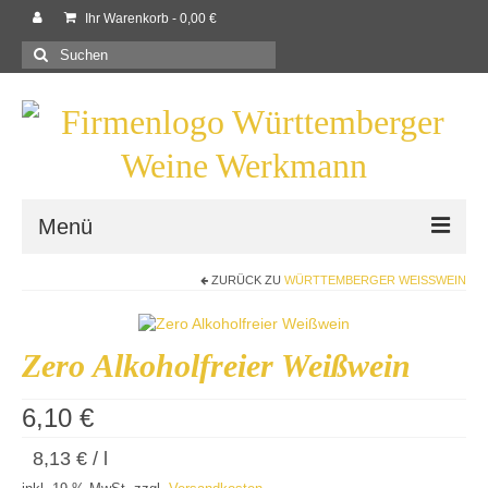
Ihr Warenkorb
-
0,00
€
Suchen
nach:
Menü
ZURÜCK ZU
WÜRTTEMBERGER WEISSWEIN
Willkommen
Shop
Zero Alkoholfreier Weißwein
Neues
6,10
€
Rezepte
8,13
€
/
l
Kontaktieren Sie uns!