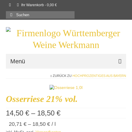
Ihr Warenkorb
-
0,00
€
Suchen
nach:
Menü
ZURÜCK ZU
HOCHPROZENTIGES AUS BAYERN
Willkommen
Shop
Osserriese 21% vol.
Neues
14,50
€
–
18,50
€
Rezepte
20,71
€
–
18,50
€
/
l
Kontaktieren Sie uns!