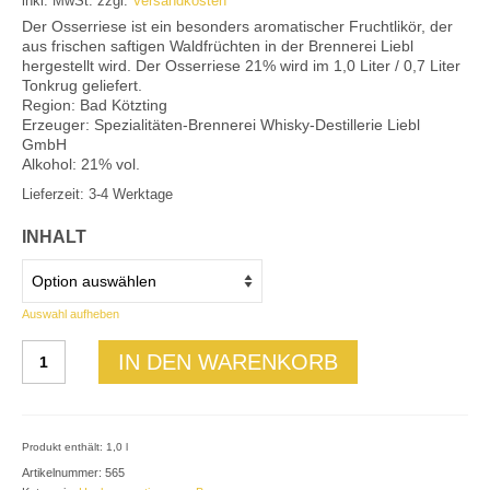
inkl. MwSt.
zzgl.
Versandkosten
Mein Konto
Der Osserriese ist ein besonders aromatischer Fruchtlikör, der
aus frischen saftigen Waldfrüchten in der Brennerei Liebl
hergestellt wird. Der Osserriese 21% wird im 1,0 Liter / 0,7 Liter
Tonkrug geliefert.
Region: Bad Kötzting
Erzeuger: Spezialitäten-Brennerei Whisky-Destillerie Liebl
GmbH
Alkohol: 21% vol.
Lieferzeit: 3-4 Werktage
INHALT
Auswahl aufheben
Osserriese
IN DEN WARENKORB
21%
vol.
Menge
Produkt enthält: 1,0
l
Artikelnummer:
565