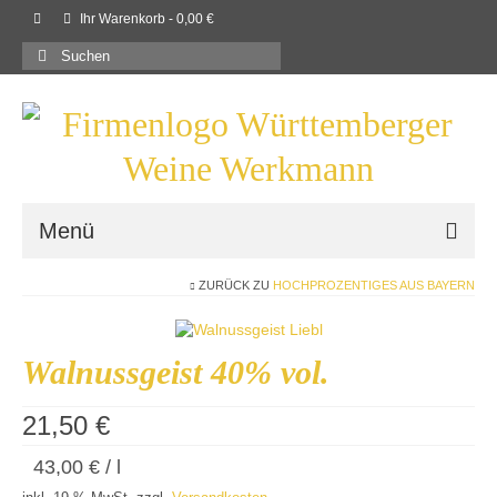
Ihr Warenkorb
-
0,00
€
Suchen
nach:
Menü
ZURÜCK ZU
HOCHPROZENTIGES AUS BAYERN
Willkommen
Shop
Walnussgeist 40% vol.
Neues
21,50
€
Rezepte
43,00
€
/
l
Kontaktieren Sie uns!