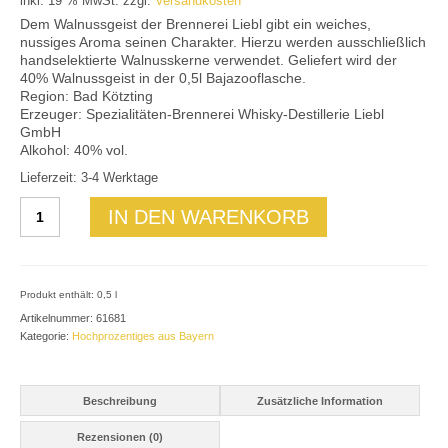
inkl. 19 % MwSt.
zzgl.
Versandkosten
Mein Konto
Dem Walnussgeist der Brennerei Liebl gibt ein weiches,
nussiges Aroma seinen Charakter. Hierzu werden ausschließlich
handselektierte Walnusskerne verwendet. Geliefert wird der
40% Walnussgeist in der 0,5l Bajazooflasche.
Region: Bad Kötzting
Erzeuger: Spezialitäten-Brennerei Whisky-Destillerie Liebl
GmbH
Alkohol: 40% vol.
Lieferzeit: 3-4 Werktage
Walnussgeist
IN DEN WARENKORB
40%
vol.
Menge
Produkt enthält: 0,5
l
Artikelnummer:
61681
Kategorie:
Hochprozentiges aus Bayern
Beschreibung
Zusätzliche Information
Rezensionen (0)