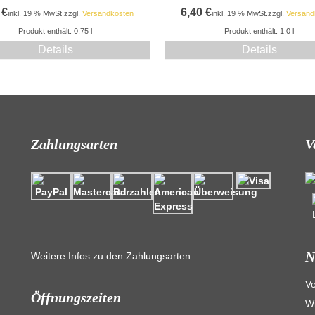
0
€
6,40
€
inkl. 19 % MwSt.
zzgl.
Versandkosten
inkl. 19 % MwSt.
zzgl.
Versand
Produkt enthält: 0,75
l
Produkt enthält: 1,0
l
Details
Details
Zahlungsarten
V
N
Weitere Infos zu den Zahlungsarten
V
Öffnungszeiten
Wi