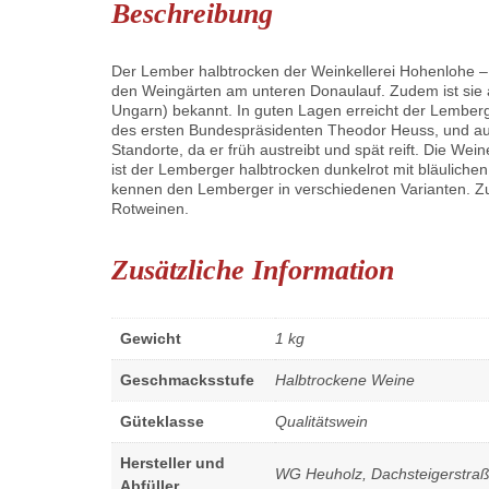
Beschreibung
Der Lember halbtrocken der Weinkellerei Hohenlohe – 
den Weingärten am unteren Donaulauf. Zudem ist sie au
Ungarn) bekannt. In guten Lagen erreicht der Lemberg
des ersten Bundespräsidenten Theodor Heuss, und auc
Standorte, da er früh austreibt und spät reift. Die We
ist der Lemberger halbtrocken dunkelrot mit bläuliche
kennen den Lemberger in verschiedenen Varianten. Zum
Rotweinen.
Zusätzliche Information
Gewicht
1 kg
Geschmacksstufe
Halbtrockene Weine
Güteklasse
Qualitätswein
Hersteller und
WG Heuholz, Dachsteigerstra
Abfüller