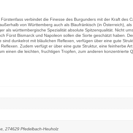
Fürstenfass verbindet die Finesse des Burgunders mit der Kraft des Ca
ßerhalb von Württemberg auch als Blaufränkisch (in Österreich), als F
er als württembergische Spezialität absolute Spitzenqualität. Nicht u
h Fürst Bismarck und Napoleon sollen die Sorte geschätzt haben. De
ine sind dunkelrot mit bläulichen Reflexen, verfügen über eine gute Str
n Reflexen. Zudem verfügt er über eine gute Struktur, eine feinherbe
 einen die leichten, fruchtigen Tropfen, zum anderen konzentrierte Qu
ße, 274629 Pfedelbach-Heuholz