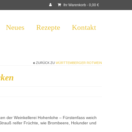
Ihr Warenkorb
-
0,00
€
Neues
Rezepte
Kontakt
ZURÜCK ZU
WÜRTTEMBERGER ROTWEIN
cken
n der Weinkellerei Hohenlohe – Fürstenfass weich
Strauß reifer Früchte, wie Brombeere, Holunder und