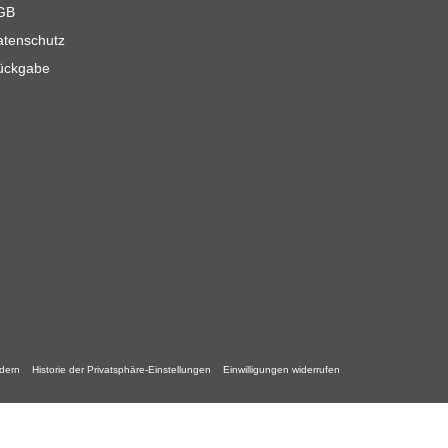
GB
atenschutz
ückgabe
ndern
Historie der Privatsphäre-Einstellungen
Einwilligungen widerrufen