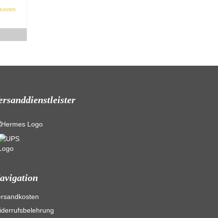
kosten
ersanddienstleister
avigation
ersandkosten
derrufsbelehrung