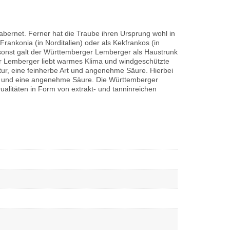
bernet. Ferner hat die Traube ihren Ursprung wohl in
rankonia (in Norditalien) oder als Kekfrankos (in
msonst galt der Württemberger Lemberger als Haustrunk
r Lemberger liebt warmes Klima und windgeschützte
uktur, eine feinherbe Art und angenehme Säure. Hierbei
 Art und eine angenehme Säure. Die Württemberger
alitäten in Form von extrakt- und tanninreichen