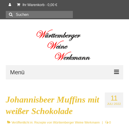
Ihr Warenkorb
-
0,00
€
Suchen
nach:
Menü
Willkommen
11
Johannisbeer Muffins mit
Shop
JULI 2022
weißer Schokolade
Neues
Veröffentlicht in:
Rezepte von Württemberger Weine Werkmann
|
0
Rezepte