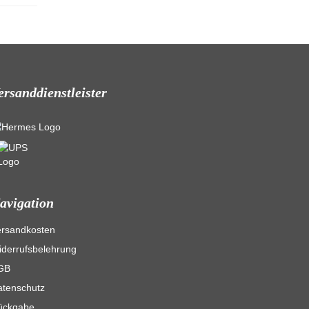
ersanddienstleister
avigation
ersandkosten
derrufsbelehrung
GB
atenschutz
ückgabe