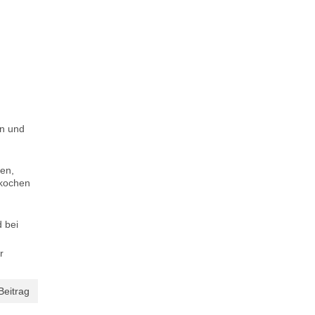
en und
en,
fkochen
 bei
r
Beitrag