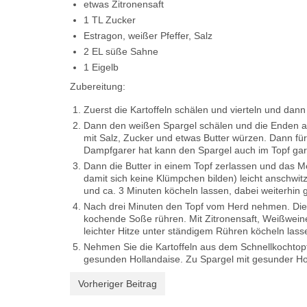
etwas Zitronensaft
1 TL Zucker
Estragon, weißer Pfeffer, Salz
2 EL süße Sahne
1 Eigelb
Zubereitung:
Zuerst die Kartoffeln schälen und vierteln und dann
Dann den weißen Spargel schälen und die Enden ab
mit Salz, Zucker und etwas Butter würzen. Dann fü
Dampfgarer hat kann den Spargel auch im Topf gar
Dann die Butter in einem Topf zerlassen und das 
damit sich keine Klümpchen bilden) leicht anschwi
und ca. 3 Minuten köcheln lassen, dabei weiterhin g
Nach drei Minuten den Topf vom Herd nehmen. Die 
kochende Soße rühren. Mit Zitronensaft, Weißwein
leichter Hitze unter ständigem Rühren köcheln lass
Nehmen Sie die Kartoffeln aus dem Schnellkochtop
gesunden Hollandaise. Zu Spargel mit gesunder Hol
Vorheriger Beitrag