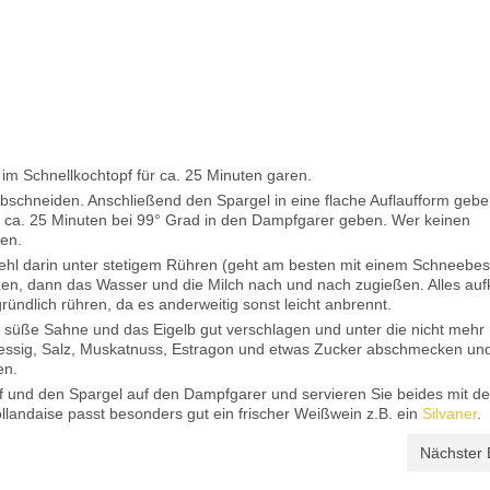
 im Schnellkochtopf für ca. 25 Minuten garen.
schneiden. Anschließend den Spargel in eine flache Auflaufform geb
r ca. 25 Minuten bei 99° Grad in den Dampfgarer geben. Wer keinen
en.
Mehl darin unter stetigem Rühren (geht am besten mit einem Schneebes
tzen, dann das Wasser und die Milch nach und nach zugießen. Alles au
ründlich rühren, da es anderweitig sonst leicht anbrennt.
süße Sahne und das Eigelb gut verschlagen und unter die nicht mehr
essig, Salz, Muskatnuss, Estragon und etwas Zucker abschmecken und
en.
f und den Spargel auf den Dampfgarer und servieren Sie beides mit de
landaise passt besonders gut ein frischer Weißwein z.B. ein
Silvaner
.
Nächster 