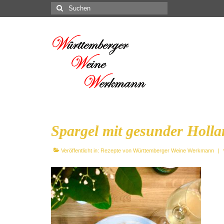
Suchen
nach:
Spargel mit gesunder Holla
Veröffentlicht in:
Rezepte von Württemberger Weine Werkmann
|