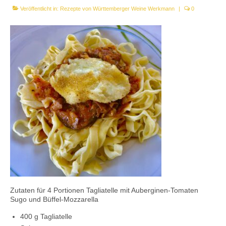
Veröffentlicht in:
Rezepte von Württemberger Weine Werkmann
|
0
Kontaktieren Sie uns!
Mein Konto
Zutaten für 4 Portionen Tagliatelle mit Auberginen-Tomaten
Sugo und Büffel-Mozzarella
400 g Tagliatelle