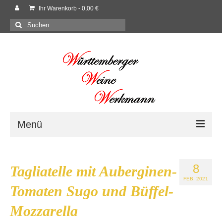
Ihr Warenkorb
-
0,00
€
Suchen
nach:
Menü
Willkommen
8
Tagliatelle mit Auberginen-
Shop
FEB. 2021
Tomaten Sugo und Büffel-
Neues
Mozzarella
Rezepte