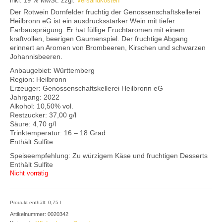
inkl. 19 % MwSt.
zzgl.
Versandkosten
Mein Konto
Der Rotwein Dornfelder fruchtig der Genossenschaftskellerei
Heilbronn eG ist ein ausdrucksstarker Wein mit tiefer
Farbausprägung. Er hat füllige Fruchtaromen mit einem
kraftvollen, beerigen Gaumenspiel. Der fruchtige Abgang
erinnert an Aromen von Brombeeren, Kirschen und schwarzen
Johannisbeeren.
Anbaugebiet: Württemberg
Region: Heilbronn
Erzeuger: Genossenschaftskellerei Heilbronn eG
Jahrgang: 2022
Alkohol: 10,50% vol.
Restzucker: 37,00 g/l
Säure: 4,70 g/l
Trinktemperatur: 16 – 18 Grad
Enthält Sulfite
Speiseempfehlung: Zu würzigem Käse und fruchtigen Desserts
Enthält Sulfite
Nicht vorrätig
Produkt enthält: 0,75
l
Artikelnummer:
0020342