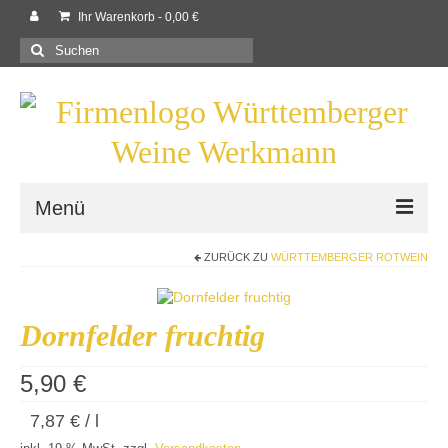
Ihr Warenkorb
-
0,00
€
Suchen
nach:
Menü
ZURÜCK ZU
WÜRTTEMBERGER ROTWEIN
Willkommen
Shop
Dornfelder fruchtig
Neues
5,90
€
Rezepte
7,87
€
/
l
Kontaktieren Sie uns!