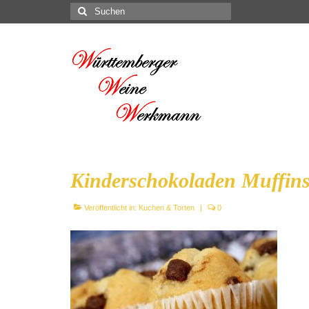
Suchen
nach:
Kinderschokoladen Muffin
Veröffentlicht in:
Kuchen & Torten
|
0