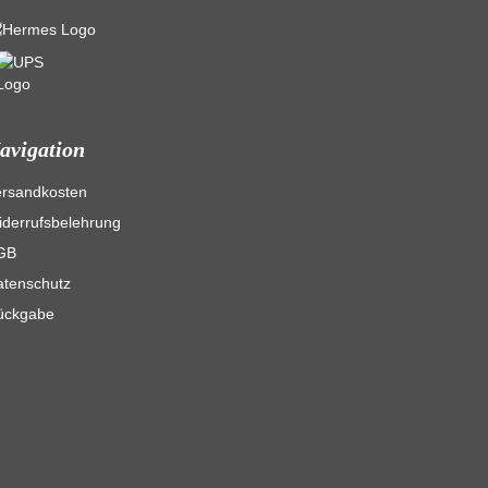
avigation
ersandkosten
derrufsbelehrung
GB
atenschutz
ückgabe