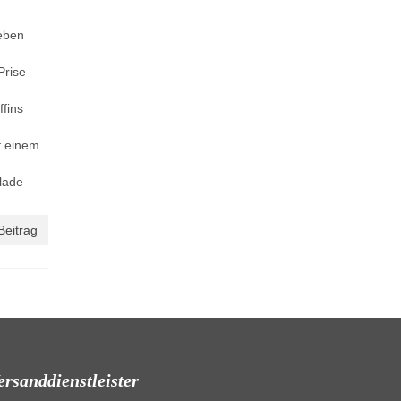
eben
Prise
ffins
f einem
lade
Beitrag
ersanddienstleister