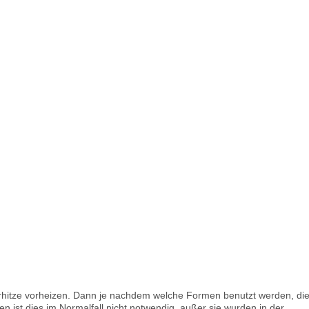
rhitze vorheizen. Dann je nachdem welche Formen benutzt werden, di
n ist dies im Normalfall nicht notwendig, außer sie wurden in der