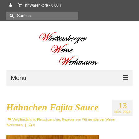
Ihr Warenkorb
-
0,00
€
Suchen
nach:
Menü
Willkommen
13
Hähnchen Fajita Sauce
Shop
NOV. 2023
Veröffentlicht in:
Neues
Fleischgerichte
,
Rezepte von Württemberger Weine
Werkmann
|
0
Rezepte