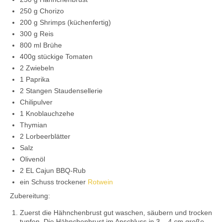
Kontaktieren Sie uns!
250 g Chorizo
200 g Shrimps (küchenfertig)
Mein Konto
300 g Reis
800 ml Brühe
400g stückige Tomaten
2 Zwiebeln
1 Paprika
2 Stangen Staudensellerie
Chilipulver
1 Knoblauchzehe
Thymian
2 Lorbeerblätter
Salz
Olivenöl
2 EL Cajun BBQ-Rub
ein Schuss trockener
Rotwein
Zubereitung:
Zuerst die Hähnchenbrust gut waschen, säubern und trocken
tupfen. Die Hähnchenbrust im Anschluss in 3 – 4 cm große