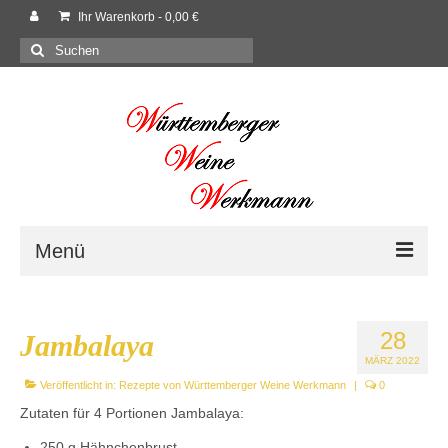
Ihr Warenkorb
-
0,00
€
Suchen
nach:
Menü
Willkommen
28
Jambalaya
Shop
MÄRZ 2022
Veröffentlicht in:
Neues
Rezepte von Württemberger Weine Werkmann
|
0
Zutaten für 4 Portionen Jambalaya:
Rezepte
250 g Hähnchenbrust