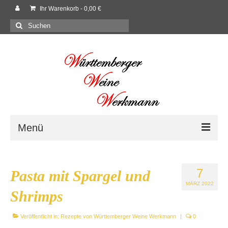
Ihr Warenkorb
-
0,00
€
Suchen
nach:
Menü
Willkommen
7
Pasta mit Spargel und
Shop
MÄRZ 2022
Shrimps
Neues
Veröffentlicht in:
Rezepte von Württemberger Weine Werkmann
|
0
Rezepte