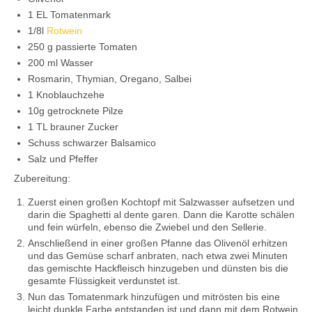
1 EL Tomatenmark
1/8l
Rotwein
250 g passierte Tomaten
200 ml Wasser
Rosmarin, Thymian, Oregano, Salbei
1 Knoblauchzehe
10g getrocknete Pilze
1 TL brauner Zucker
Schuss schwarzer Balsamico
Salz und Pfeffer
Zubereitung:
Zuerst einen großen Kochtopf mit Salzwasser aufsetzen und
darin die Spaghetti al dente garen. Dann die Karotte schälen
und fein würfeln, ebenso die Zwiebel und den Sellerie.
Anschließend in einer großen Pfanne das Olivenöl erhitzen
und das Gemüse scharf anbraten, nach etwa zwei Minuten
das gemischte Hackfleisch hinzugeben und dünsten bis die
gesamte Flüssigkeit verdunstet ist.
Nun das Tomatenmark hinzufügen und mitrösten bis eine
leicht dunkle Farbe entstanden ist und dann mit dem Rotwein