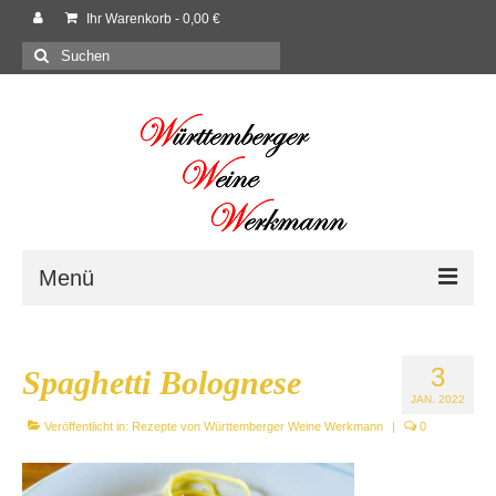
Ihr Warenkorb
-
0,00
€
Suchen
nach:
Menü
Willkommen
3
Spaghetti Bolognese
Shop
JAN. 2022
Veröffentlicht in:
Neues
Rezepte von Württemberger Weine Werkmann
|
0
Rezepte