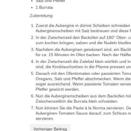
Salz und Pfeffer
1 Burrata
Zubereitung:
Zuerst die Aubergine in dünne Scheiben schneiden 
Auberginenscheiben mit Salz bestreuen und diese f
In der Zwischenzeit den Backofen auf 180° Ober- un
zum kochen bringen, salzen und die Nudeln bissfes
Nachdem die Auberginen gewässert sind, ein Backbl
für ca. 15 Minuten im Ofen backen. Nach der Hälft
In der Zwischenzeit die Zwiebel klein würfeln und 
sind, die Knoblauchzehen in die Pfanne pressen und
Danach mit den Ofentomaten oder passierten Tomat
Oregano, Salz und Pfeffer abschmecken. Wenn die O
sogar ausreichend. Wenn passierte Tomaten verwen
Pfeffer gewürzt werden.
Nun die Auberginenscheiben aus dem Backofen hole
Zwischenzeitlich die Burrata klein schneiden.
Nun können Sie die Pasta á la Norma servieren. Gebe
Auberginen-Tomaten-Sauce darauf, zum Schluss noc
servieren.
Vorheriger Beitrag