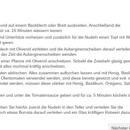
und auf einem Backblech oder Brett ausbreiten. Anschließend die
ür ca. 15 Minuten wässern lassen.
d Unterhitze vorheizen und zusätzlich für die Nudeln einen Topf mit 
t garen.
ech mit Olivenöl einfetten und die Auberginenscheiben darauf verteil
e der Zeit die Auberginenscheiben wenden.
in einer Pfanne mit Olivenöl anschwitzen. Sobald die Zwiebeln glasig g
 alles nochmal kräftig anschwitzen.
en ablöschen. Alles zusammen aufkochen lassen und mit Honig, Basi
fentomaten verwendet werden, sind diese bereits gewürzt und evtl. i
det werden, müssen diese stärker mit Honig, Basilikum, Oregano, Sa
n und unter die Tomatensauce geben und für ca. 5 Minuten köcheln l
n Sie hierfür zuerst die Nudeln in den Teller und verteilen Sie die
h etwas Burrata darauf verteilen und ein Glas kräftigen Rotwein dazu
Nächster 