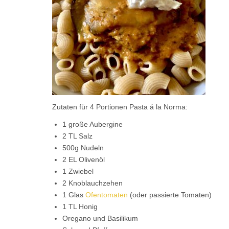
Zutaten für 4 Portionen Pasta á la Norma:
1 große Aubergine
2 TL Salz
500g Nudeln
2 EL Olivenöl
1 Zwiebel
2 Knoblauchzehen
1 Glas
Ofentomaten
(oder passierte Tomaten)
1 TL Honig
Oregano und Basilikum