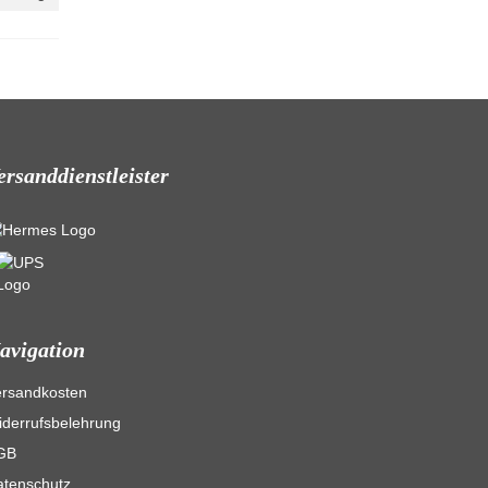
ersanddienstleister
avigation
ersandkosten
derrufsbelehrung
GB
atenschutz