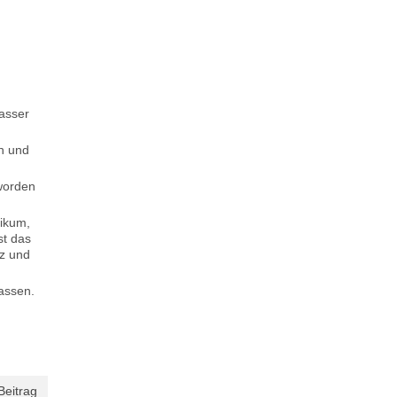
Wasser
en und
eworden
likum,
st das
lz und
assen.
Beitrag