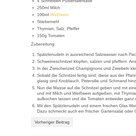
4 Schneiben Pustertalerkäse
250ml Milch
100ml
Weißwein
Stärkemehl
Thymian, Salz, Pfeffer
150g Tomaten
Zubereitung:
Spätzlenudeln in ausreichend Salzwasser nach P
Schweineschnitzel klopfen, salzen und pfeffern. An
In der Zwischenzeit Champignons und Zwiebeln kle
Sobald die Schnitzel fertig sind, diese aus der P
glasig sind Knoblauch, Petersilie und Schmand hin
Nun die Masse auf die Schnitzel geben und mit ein
und mit Milch und Weißwein aufgießen, mit Thymia
aufkochen lassen und die Tomaten entweder ganz od
Mit den Spätzlenudeln und einem frischen Glas We
Dazu schmeckt auch ein frischer Gartensalat oder O
Vorheriger Beitrag