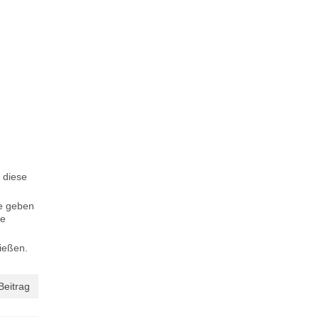
 diese
ne geben
ze
ießen.
Beitrag