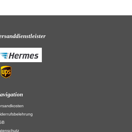
ersanddienstleister
avigation
ersandkosten
derrufsbelehrung
GB
atenschutz