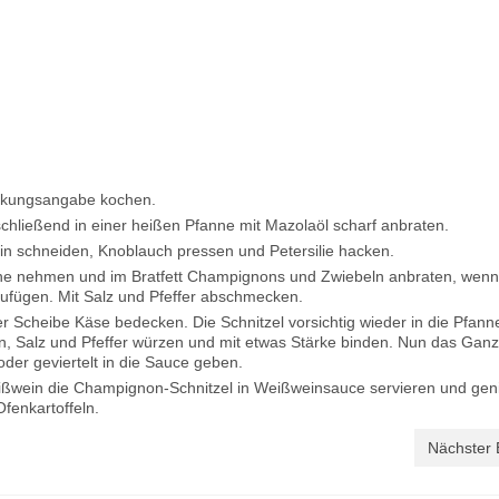
ackungsangabe kochen.
schließend in einer heißen Pfanne mit Mazolaöl scharf anbraten.
in schneiden, Knoblauch pressen und Petersilie hacken.
fanne nehmen und im Bratfett Champignons und Zwiebeln anbraten, wenn
zufügen. Mit Salz und Pfeffer abschmecken.
er Scheibe Käse bedecken. Die Schnitzel vorsichtig wieder in die Pfan
n, Salz und Pfeffer würzen und mit etwas Stärke binden. Nun das Gan
er geviertelt in die Sauce geben.
ißwein die Champignon-Schnitzel in Weißweinsauce servieren und gen
fenkartoffeln.
Nächster 