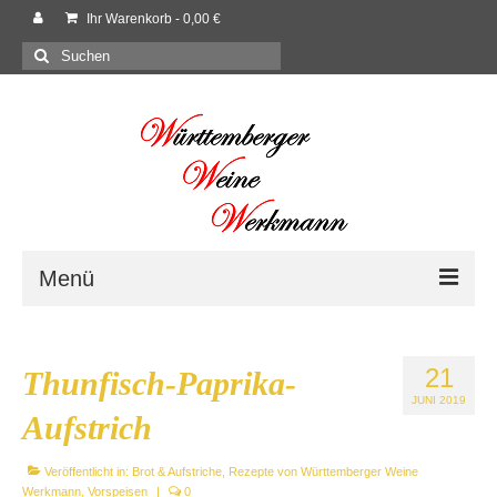
Ihr Warenkorb
-
0,00
€
Suchen
nach:
Menü
Willkommen
21
Thunfisch-Paprika-
Shop
JUNI 2019
Aufstrich
Neues
Veröffentlicht in:
Brot & Aufstriche
,
Rezepte von Württemberger Weine
Rezepte
Werkmann
,
Vorspeisen
|
0