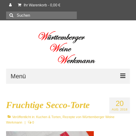
Ihr Warenkorb
-
0,00
€
Suchen
nach:
Menü
Willkommen
20
Fruchtige Secco-Torte
Shop
AUG. 2018
Veröffentlicht in:
Neues
Kuchen & Torten
,
Rezepte von Württemberger Weine
Werkmann
|
0
Rezepte