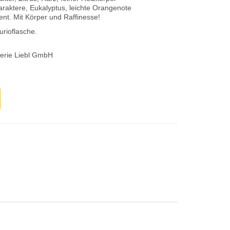
araktere, Eukalyptus, leichte Orangenote
ent. Mit Körper und Raffinesse!
urioflasche.
lerie Liebl GmbH