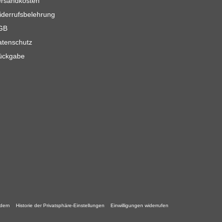
ersandkosten
derrufsbelehrung
GB
atenschutz
ückgabe
ndern
Historie der Privatsphäre-Einstellungen
Einwilligungen widerrufen