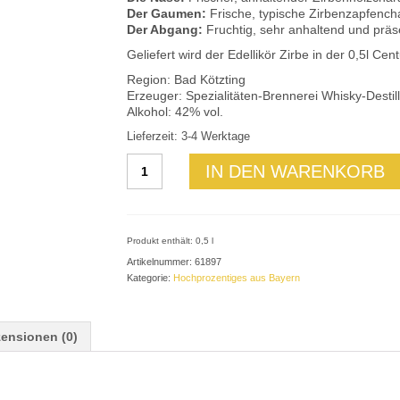
Der Gaumen:
Frische, typische Zirbenzapfench
Der Abgang:
Fruchtig, sehr anhaltend und präs
Geliefert wird der Edellikör Zirbe in der 0,5l Cent
Region: Bad Kötzting
Erzeuger: Spezialitäten-Brennerei Whisky-Destil
Alkohol: 42% vol.
Lieferzeit: 3-4 Werktage
Zirbengeist
IN DEN WARENKORB
42%
vol.
Menge
Produkt enthält: 0,5
l
Artikelnummer:
61897
Kategorie:
Hochprozentiges aus Bayern
ensionen (0)