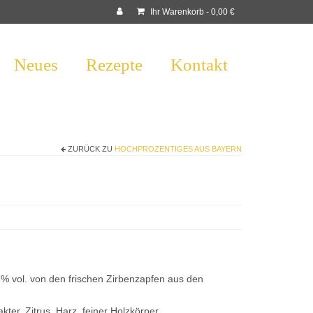
Ihr Warenkorb
-
0,00
€
Neues
Rezepte
Kontakt
ZURÜCK ZU
HOCHPROZENTIGES AUS BAYERN
5% vol. von den frischen Zirbenzapfen aus den
kter, Zitrus, Harz, feiner Holzkörper