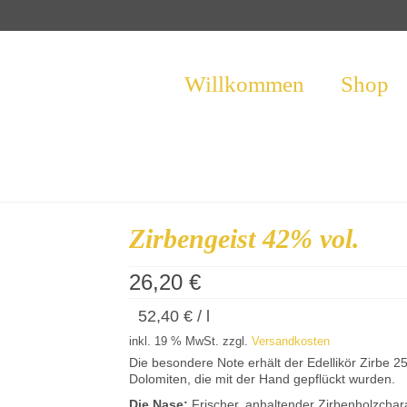
Willkommen
Shop
Zirbengeist 42% vol.
26,20
€
52,40
€
/
l
inkl. 19 % MwSt.
zzgl.
Versandkosten
Die besondere Note erhält der Edellikör Zirbe 2
Dolomiten, die mit der Hand gepflückt wurden.
Die Nase:
Frischer, anhaltender Zirbenholzchara