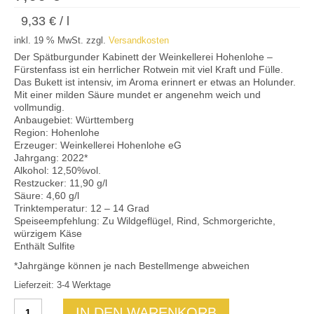
Mein Konto
9,33
€
/
l
inkl. 19 % MwSt.
zzgl.
Versandkosten
Der Spätburgunder Kabinett der Weinkellerei Hohenlohe –
Fürstenfass ist ein herrlicher Rotwein mit viel Kraft und Fülle.
Das Bukett ist intensiv, im Aroma erinnert er etwas an Holunder.
Mit einer milden Säure mundet er angenehm weich und
vollmundig.
Anbaugebiet: Württemberg
Region: Hohenlohe
Erzeuger: Weinkellerei Hohenlohe eG
Jahrgang: 2022*
Alkohol: 12,50%vol.
Restzucker: 11,90 g/l
Säure: 4,60 g/l
Trinktemperatur: 12 – 14 Grad
Speiseempfehlung: Zu Wildgeflügel, Rind, Schmorgerichte,
würzigem Käse
Enthält Sulfite
*Jahrgänge können je nach Bestellmenge abweichen
Lieferzeit: 3-4 Werktage
Spätburgunder
IN DEN WARENKORB