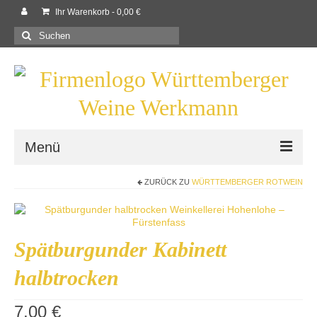
Ihr Warenkorb
-
0,00
€
Suchen
nach:
Menü
ZURÜCK ZU
WÜRTTEMBERGER ROTWEIN
Willkommen
Shop
Spätburgunder Kabinett
Neues
halbtrocken
Rezepte
Kontaktieren Sie uns!
7,00
€