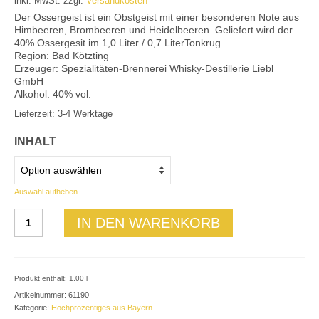
inkl. MwSt.
zzgl.
Versandkosten
Mein Konto
Der Ossergeist ist ein Obstgeist mit einer besonderen Note aus
Himbeeren, Brombeeren und Heidelbeeren. Geliefert wird der
40% Ossergesit im 1,0 Liter / 0,7 LiterTonkrug.
Region: Bad Kötzting
Erzeuger: Spezialitäten-Brennerei Whisky-Destillerie Liebl
GmbH
Alkohol: 40% vol.
Lieferzeit: 3-4 Werktage
INHALT
Auswahl aufheben
Ossergeist
IN DEN WARENKORB
40%
vol.
Menge
Produkt enthält: 1,00
l
Artikelnummer:
61190
Kategorie:
Hochprozentiges aus Bayern