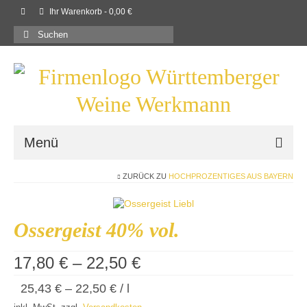
Ihr Warenkorb
-
0,00
€
Suchen
nach:
Menü
ZURÜCK ZU
HOCHPROZENTIGES AUS BAYERN
Willkommen
Shop
Ossergeist 40% vol.
Neues
17,80
€
–
22,50
€
Rezepte
25,43
€
–
22,50
€
/
l
Kontaktieren Sie uns!