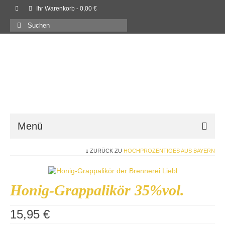
Ihr Warenkorb
-
0,00
€
Suchen
nach:
Menü
ZURÜCK ZU
HOCHPROZENTIGES AUS BAYERN
Willkommen
Shop
Honig-Grappalikör 35%vol.
Neues
15,95
€
Rezepte