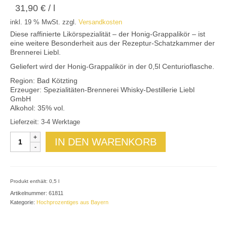
31,90
€
/
l
Kontaktieren Sie uns!
inkl. 19 % MwSt.
zzgl.
Versandkosten
Mein Konto
Diese raffinierte Likörspezialität – der Honig-Grappalikör – ist
eine weitere Besonderheit aus der Rezeptur-Schatzkammer der
Brennerei Liebl.
Geliefert wird der Honig-Grappalikör in der 0,5l Centurioflasche.
Region: Bad Kötzting
Erzeuger: Spezialitäten-Brennerei Whisky-Destillerie Liebl
GmbH
Alkohol: 35% vol.
Lieferzeit: 3-4 Werktage
Honig-
IN DEN WARENKORB
Grappalikör
35%vol.
Menge
Produkt enthält: 0,5
l
Artikelnummer:
61811
Kategorie:
Hochprozentiges aus Bayern