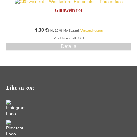
Glühwein rot
4,30
€
inkl. 19 % MwSt.
zzgl.
Versandkosten
Produkt enthält: 1,0
l
Details
Like us on: