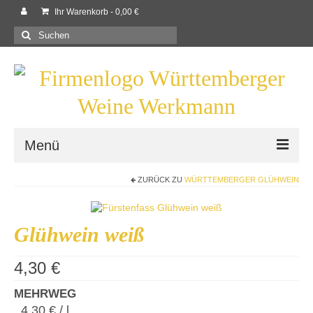
Ihr Warenkorb
-
0,00
€
Suchen
nach:
Menü
ZURÜCK ZU
WÜRTTEMBERGER GLÜHWEIN
Willkommen
Shop
Glühwein weiß
Neues
4,30
€
Rezepte
MEHRWEG
Kontaktieren Sie uns!
4,30
€
/
l