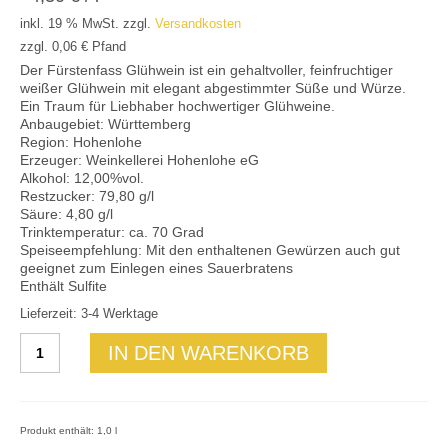
Mein Konto
inkl. 19 % MwSt.
zzgl.
Versandkosten
zzgl.
0,06
€
Pfand
Der Fürstenfass Glühwein ist ein gehaltvoller, feinfruchtiger
weißer Glühwein mit elegant abgestimmter Süße und Würze.
Ein Traum für Liebhaber hochwertiger Glühweine.
Anbaugebiet: Württemberg
Region: Hohenlohe
Erzeuger: Weinkellerei Hohenlohe eG
Alkohol: 12,00%vol.
Restzucker: 79,80 g/l
Säure: 4,80 g/l
Trinktemperatur: ca. 70 Grad
Speiseempfehlung: Mit den enthaltenen Gewürzen auch gut
geeignet zum Einlegen eines Sauerbratens
Enthält Sulfite
Lieferzeit: 3-4 Werktage
Glühwein
IN DEN WARENKORB
weiß
Menge
Produkt enthält: 1,0
l