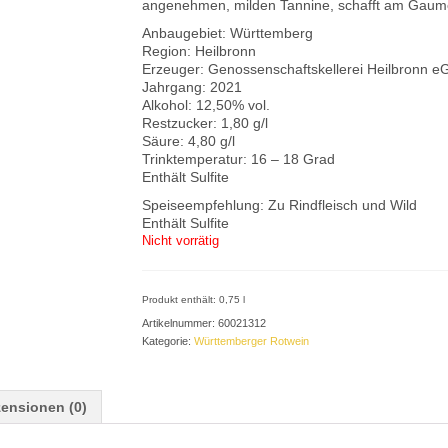
angenehmen, milden Tannine, schafft am Gaum
Anbaugebiet: Württemberg
Region: Heilbronn
Erzeuger: Genossenschaftskellerei Heilbronn e
Jahrgang: 2021
Alkohol: 12,50% vol.
Restzucker: 1,80 g/l
Säure: 4,80 g/l
Trinktemperatur: 16 – 18 Grad
Enthält Sulfite
Speiseempfehlung: Zu Rindfleisch und Wild
Enthält Sulfite
Nicht vorrätig
Produkt enthält: 0,75
l
Artikelnummer:
60021312
Kategorie:
Württemberger Rotwein
ensionen (0)