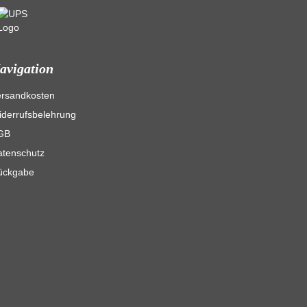
avigation
ersandkosten
derrufsbelehrung
GB
atenschutz
ückgabe