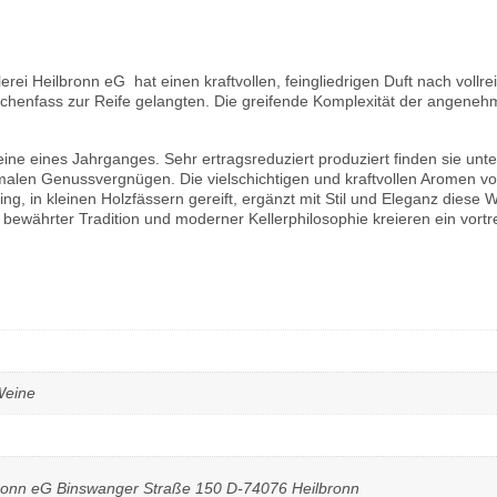
rei Heilbronn eG hat einen kraftvollen, feingliedrigen Duft nach voll
Eichenfass zur Reife gelangten. Die greifende Komplexität der angene
e eines Jahrganges. Sehr ertragsreduziert produziert finden sie unte
alen Genussvergnügen. Die vielschichtigen und kraftvollen Aromen vo
ing, in kleinen Holzfässern gereift, ergänzt mit Stil und Eleganz dies
ewährter Tradition und moderner Kellerphilosophie kreieren ein vortr
Weine
bronn eG Binswanger Straße 150 D-74076 Heilbronn