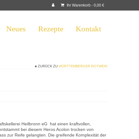
Ihr Warenkorb
-
0,00
€
Neues
Rezepte
Kontakt
ZURÜCK ZU
WÜRTTEMBERGER ROTWEIN
skellerei Heilbronn eG hat einen kraftvollen,
d entstammt bei diesem Heros Acolon trocken von
ass zur Reife gelangten. Die greifende Komplexität der