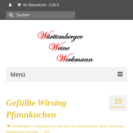
Ihr Warenkorb
-
0,00
€
Suchen
nach:
Menü
Willkommen
29
Gefüllte Wirsing
Shop
MAI 2023
Pfannkuchen
Neues
Veröffentlicht in:
Hauptgerichte
,
Rezepte von Württemberger Weine Werkmann
,
Rezepte
Vegetarische Gerichte
|
0