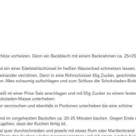
rhitze vorheizen. Dann ein Backblech mit einem Backrahmen ca. 25×2
nd ein einer Edelstahlschüssel im heißen Wasserbad schmelzen lassen.
einander verrühren. Dann in eine Rührschüssel 45g Zucker, geschnitt
en. Alles schaumig aufschlagen und zum Schluss die Schokoladen-Butt
eiß mi einer Prise Salz anschlagen und mit 50g Zucker zu einem feste
hokoladen-Masse unterheben.
 vermischen und ebenfalls in Portionen unterheben bis eine schöne
d im vorgeheizten Backofen ca. 20-25 Minuten backen. Gegen Ende 
ehen, dass der Kuchen fertig ist.
l quer durchschneiden und jeweils mit etwas Rum oder Marillenbrand