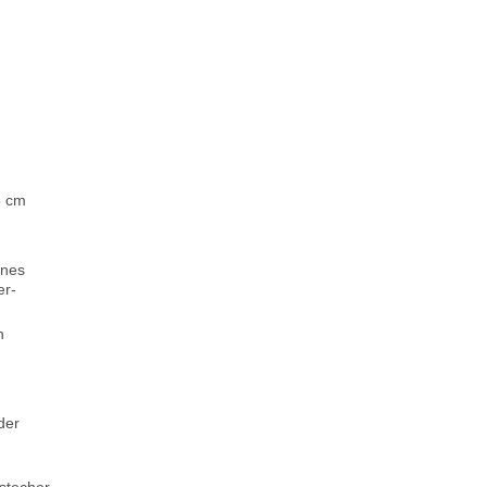
5 cm
enes
er-
n
der