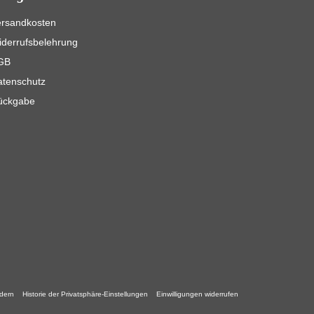
ersandkosten
derrufsbelehrung
GB
atenschutz
ückgabe
ndern
Historie der Privatsphäre-Einstellungen
Einwilligungen widerrufen