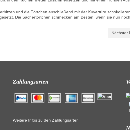
n. Dann den Kuchen wieder zusammensetzen und mit einem runden Aus
erhitzen und die Törtchen anschließend mit der Kuvertüre schokoliere
en gesetzt. Die Sachertörtchen schmecken am Besten, wenn sie nun noc
Nächster 
Zahlungsarten
V
Weitere Infos zu den Zahlungsarten
N