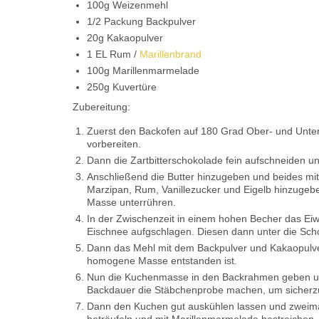
100g Weizenmehl
1/2 Packung Backpulver
20g Kakaopulver
1 EL Rum /
Marillenbrand
100g Marillenmarmelade
250g Kuvertüre
Zubereitung:
Zuerst den Backofen auf 180 Grad Ober- und Unte
vorbereiten.
Dann die Zartbitterschokolade fein aufschneiden u
Anschließend die Butter hinzugeben und beides mit
Marzipan, Rum, Vanillezucker und Eigelb hinzugeb
Masse unterrühren.
In der Zwischenzeit in einem hohen Becher das Eiw
Eischnee aufgschlagen. Diesen dann unter die Sc
Dann das Mehl mit dem Backpulver und Kakaopulver
homogene Masse entstanden ist.
Nun die Kuchenmasse in den Backrahmen geben un
Backdauer die Stäbchenprobe machen, um sicherzug
Dann den Kuchen gut auskühlen lassen und zweima