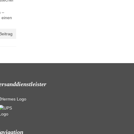
stecher
n –
h einen
Beitrag
ersanddienstleister
avigation