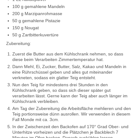
100 g gemahlene Mandeln
200 g Marzipanrohmasse
50 g gemahlene Pistazie
150 g Nougat
50 g Zartbitterkuvertüre
Zubereitung:
Zuerst die Butter aus dem Kühlschrank nehmen, so dass
diese beim Verarbeiten Zimmertemperatur hat.
Dann Mehl, Ei, Zucker, Butter, Salz, Kakao und Mandeln in
eine Rührschüssel geben und alles gut miteinander
verkneten, sodass ein glatter Teig entsteht.
Nun den Teig für mindestens drei Stunden in den
Kühlschrank geben, so dass sich dieser später gut
verarbeiten lässt. Gerne kann der Teig aber auch länger im
Kühlschrank verbleiben.
Am Tag der Zubereitung die Arbeitsfläche mehlieren und den
Teig portionsweise dünn ausrollen. Wir verwenden in diesem
Fall Monde mit ca. 3cm.
In der Zwischenzeit den Backofen auf 170° Grad Ober- und
Unterhitze vorheizen und die Plätzchen je Backblech 7
Minuten im Ofen backen. Danach auskühlen lassen.