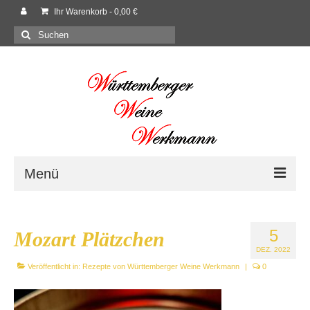
Ihr Warenkorb
-
0,00
€
Suchen
nach:
Menü
Willkommen
5
Mozart Plätzchen
Shop
DEZ. 2022
Veröffentlicht in:
Neues
Rezepte von Württemberger Weine Werkmann
|
0
Rezepte