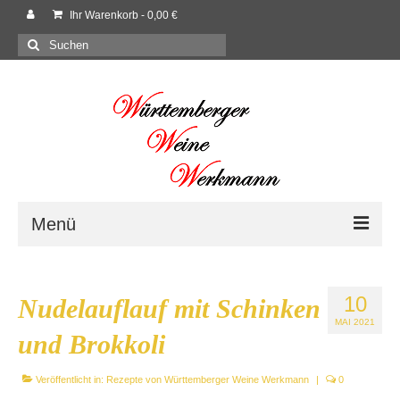
Ihr Warenkorb
-
0,00
€
Suchen
nach:
Menü
Willkommen
10
Nudelauflauf mit Schinken
Shop
MAI 2021
und Brokkoli
Neues
Veröffentlicht in:
Rezepte von Württemberger Weine Werkmann
|
0
Rezepte