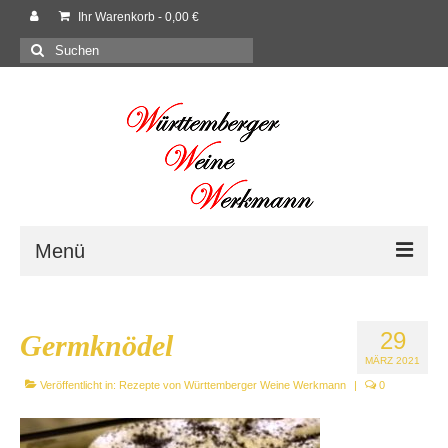
Ihr Warenkorb
-
0,00
€
Suchen
nach:
Menü
Willkommen
29
Germknödel
Shop
MÄRZ 2021
Veröffentlicht in:
Neues
Rezepte von Württemberger Weine Werkmann
|
0
Rezepte