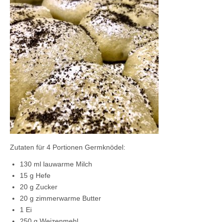
Kontaktieren Sie uns!
Mein Konto
Zutaten für 4 Portionen Germknödel:
130 ml lauwarme Milch
15 g Hefe
20 g Zucker
20 g zimmerwarme Butter
1 Ei
250 g Weizenmehl