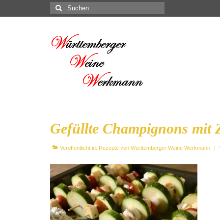
Suchen
nach:
Gefüllte Champignons mit 
Veröffentlicht in:
Rezepte von Württemberger Weine Werkmann
|