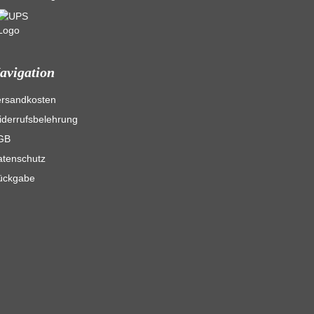
avigation
ersandkosten
derrufsbelehrung
GB
atenschutz
ückgabe