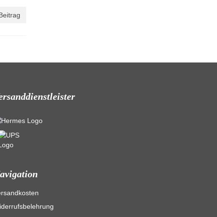
Beitrag
ersanddienstleister
avigation
ersandkosten
derrufsbelehrung