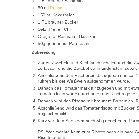
1 EL brauner Balsamico
50 ml
Rotwein
150 ml Kokosmilch
1 TL brauner Zucker
Salz, Pfeffer, Chili
Oregano, Rosmarin, Basilikum
50g geriebener Parmesan
Zubereitung:
Zuerst Zwiebeln und Knoblauch schälen und die Zwi
zerlassen und die Zwiebel darin andünsten, sobald 
Anschließend den Risottorein dazugeben und ca. 1
rühren bis der Weißwein aufgenommen wurde.
Danach das Tomatenmark hinzugeben und mit etwas
Tomaten klein würfeln und unter das Risotto gebe
Danach wird das Risotto mit braunem Balsamico, Ro
Abschließend wird das Tomatenrisotto mit Zucker, S
abgeschmeckt.
Kurz vor dem Servieren noch 50g geriebenen Parm
PS: Wer möchte kann zum Risotto noch ein paar Gar
Risotto geben.