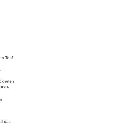
en Topf
er
ockneten
hren.
um
uf das