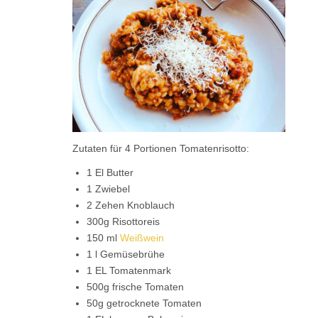
Zutaten für 4 Portionen Tomatenrisotto:
1 El Butter
1 Zwiebel
2 Zehen Knoblauch
300g Risottoreis
150 ml
Weißwein
1 l Gemüsebrühe
1 EL Tomatenmark
500g frische Tomaten
50g getrocknete Tomaten