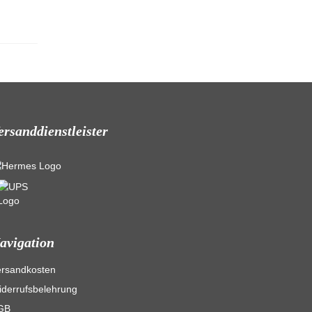
ersanddienstleister
avigation
ersandkosten
derrufsbelehrung
GB