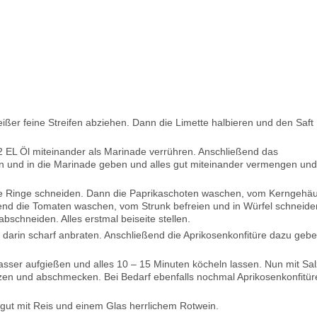
ßer feine Streifen abziehen. Dann die Limette halbieren und den Saft
2 EL Öl miteinander als Marinade verrühren. Anschließend das
 und in die Marinade geben und alles gut miteinander vermengen und 
eine Ringe schneiden. Dann die Paprikaschoten waschen, vom Kerngehä
eßend die Tomaten waschen, vom Strunk befreien und in Würfel schneide
schneiden. Alles erstmal beiseite stellen.
h darin scharf anbraten. Anschließend die Aprikosenkonfitüre dazu geb
er aufgießen und alles 10 – 15 Minuten köcheln lassen. Nun mit Sal
rzen und abschmecken. Bei Bedarf ebenfalls nochmal Aprikosenkonfitür
gut mit Reis und einem Glas herrlichem Rotwein.