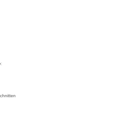
e:
chnitten