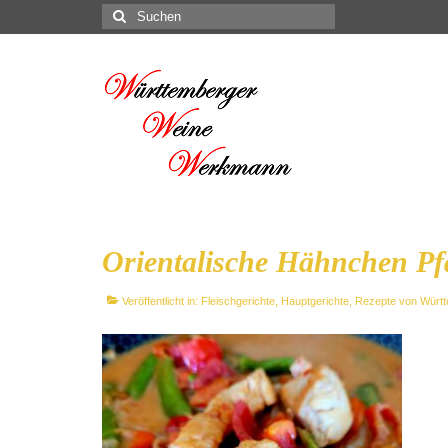
Suchen
nach:
Orientalische Hähnchen P
Veröffentlicht in:
Fleischgerichte
,
Hauptgerichte
,
Rezepte von Würt