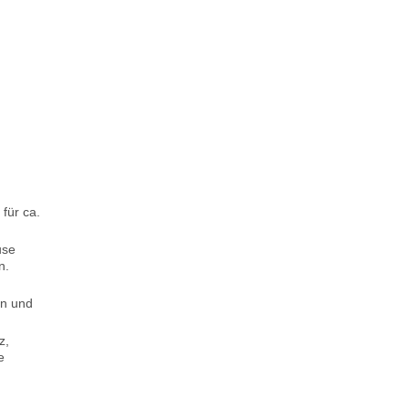
für ca.
use
n.
en und
z,
e