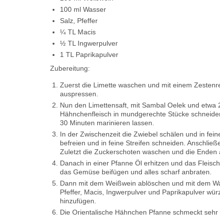
100 ml Wasser
Salz, Pfeffer
¼ TL Macis
½ TL Ingwerpulver
1 TL Paprikapulver
Zubereitung:
Zuerst die Limette waschen und mit einem Zestenrei
auspressen.
Nun den Limettensaft, mit Sambal Oelek und etwa 
Hähnchenfleisch in mundgerechte Stücke schneiden
30 Minuten marinieren lassen.
In der Zwischenzeit die Zwiebel schälen und in f
befreien und in feine Streifen schneiden. Anschli
Zuletzt die Zuckerschoten waschen und die Enden ab
Danach in einer Pfanne Öl erhitzen und das Fleisc
das Gemüse beifügen und alles scharf anbraten.
Dann mit dem Weißwein ablöschen und mit dem Wass
Pfeffer, Macis, Ingwerpulver und Paprikapulver wü
hinzufügen.
Die Orientalische Hähnchen Pfanne schmeckt sehr 