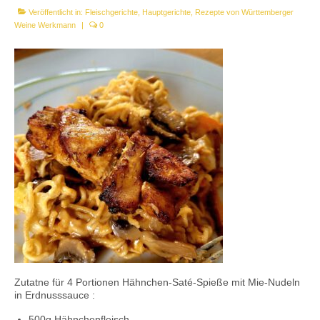
Veröffentlicht in:
Fleischgerichte
,
Hauptgerichte
,
Rezepte von Württemberger
Kontaktieren Sie uns!
Weine Werkmann
|
0
Mein Konto
Zutatne für 4 Portionen Hähnchen-Saté-Spieße mit Mie-Nudeln
in Erdnusssauce :
500g Hähnchenfleisch