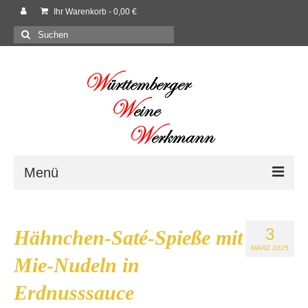
Ihr Warenkorb
-
0,00
€
Suchen
nach:
Menü
Willkommen
3
Hähnchen-Saté-Spieße mit
Shop
MÄRZ 2025
Mie-Nudeln in
Neues
Erdnusssauce
Rezepte