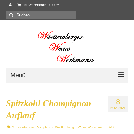
Ihr Warenkorb
-
0,00
€
Suchen
nach:
Menü
Willkommen
8
Spitzkohl Champignon
Shop
NOV. 2021
Auflauf
Neues
Veröffentlicht in:
Rezepte von Württemberger Weine Werkmann
|
0
Rezepte