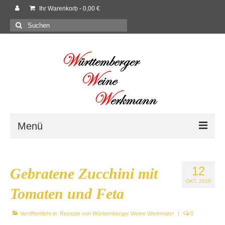
Ihr Warenkorb
-
0,00
€
Suchen
nach:
Menü
Willkommen
12
Gebratene Zucchini mit
Shop
OKT. 2020
Tomaten und Feta
Neues
Veröffentlicht in:
Rezepte von Württemberger Weine Werkmann
|
0
Rezepte